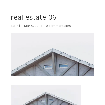
real-estate-06
par
z f
|
Mar 5, 2024
|
0 commentaires