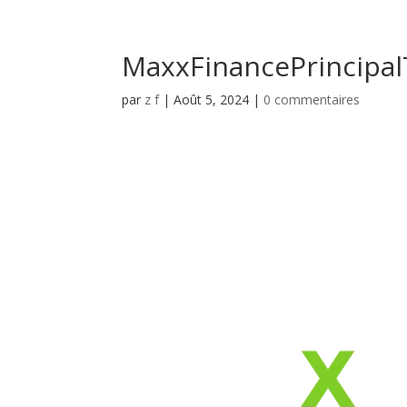
MaxxFinancePrincipal
par
z f
|
Août 5, 2024
|
0 commentaires