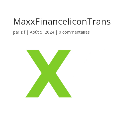
MaxxFinanceIiconTrans
par
z f
|
Août 5, 2024
|
0 commentaires