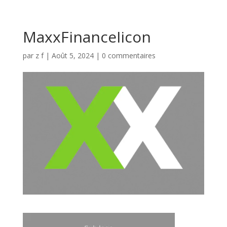
MaxxFinanceIicon
par
z f
|
Août 5, 2024
|
0 commentaires