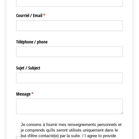
Courriel /​ Email
(requis)
*
Téléphone /​ phone
Sujet /​ Subject
Message
(requis)
*
Je consens à fournir mes renseignements personnels et je comprends qu'ils
Je consens à fournir mes renseignements personnels et
je comprends qu'ils seront utilisés uniquement dans le
but d'être contacté(e) par la suite. / I agree to provide