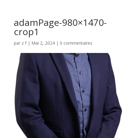
adamPage-980×1470-
crop1
par
z f
|
Mai 2, 2024
|
0 commentaires