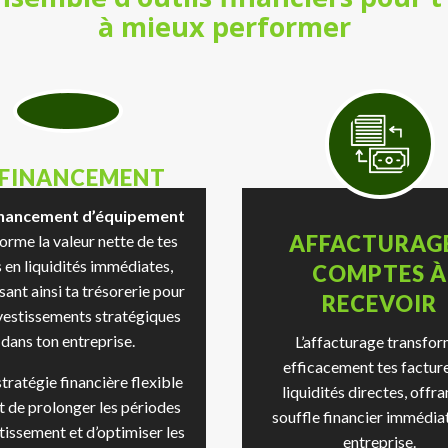
à mieux performer
EFINANCEMENT
inancement d’équipement
AFFACTURAGE
orme la valeur nette de tes
s en liquidités immédiates,
COMPTES À
isant ainsi ta trésorerie pour
RECEVOIR
vestissements stratégiques
dans ton entreprise.
L’affacturage transfo
efficacement tes factur
tratégie financière flexible
liquidités directes, offra
 de prolonger les périodes
souffle financier immédiat
issement et d’optimiser les
entreprise.