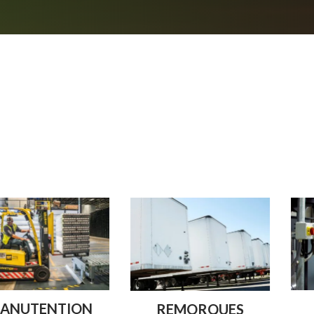
TION
INDUST
REMORQUES