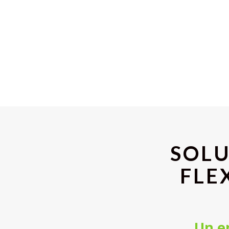
SOLU
FLE
Un en