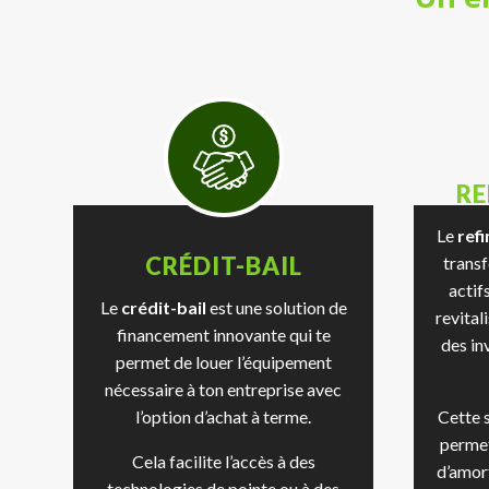
R
Le
ref
CRÉDIT-BAIL
transf
actif
Le
crédit-bail
est une solution de
revital
financement innovante qui te
des in
permet de louer l’équipement
nécessaire à ton entreprise avec
l’option d’achat à terme.
Cette s
permet
Cela facilite l’accès à des
d’amort
technologies de pointe ou à des