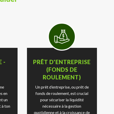
 -
PRÊT D'ENTREPRISE
(FONDS DE
ROULEMENT)
rme
Un prêt d’entreprise, ou prêt de
es en
fonds de roulement, est crucial
nt un
pour sécuriser la liquidité
 à ton
nécessaire à la gestion
quotidienne et à la croissance de